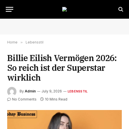
Home
»
Lebensstil
Billie Eilish Vermögen 2026:
So reich ist der Superstar
wirklich
By
Admin
July 9, 2026
LEBENSSTIL
No Comments
10 Mins Read