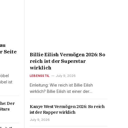
rau
r Seite
Billie Eilish Vermögen 2026: So
reich ist der Superstar
wirklich
röbel
LEBENSSTIL
July 9, 2026
bel ist
Einleitung: Wie reich ist Billie Eilish
wirklich? Billie Eilish ist einer der…
he: Der
Kanye West Vermögen 2026: So reich
Stars
ist der Rapper wirklich
July 9, 2026