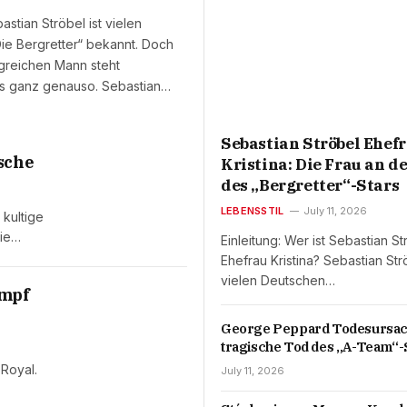
astian Ströbel ist vielen
ie Bergretter“ bekannt. Doch
lgreichen Mann steht
das ganz genauso. Sebastian…
Sebastian Ströbel Ehef
sche
Kristina: Die Frau an de
des „Bergretter“-Stars
LEBENSSTIL
July 11, 2026
 kultige
die…
Einleitung: Wer ist Sebastian St
Ehefrau Kristina? Sebastian Strö
vielen Deutschen…
ampf
George Peppard Todesursac
tragische Tod des „A-Team“-
Royal.
July 11, 2026