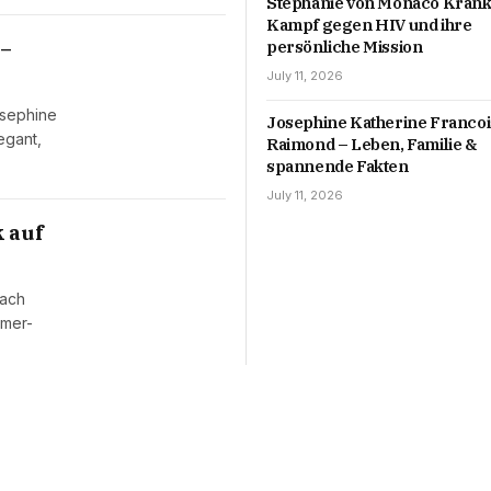
Stéphanie von Monaco Krankh
Kampf gegen HIV und ihre
persönliche Mission
 –
July 11, 2026
osephine
Josephine Katherine Franco
egant,
Raimond – Leben, Familie &
spannende Fakten
July 11, 2026
 auf
nach
mmer-