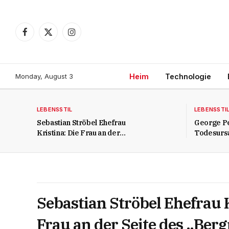
Facebook
X
Instagram
(Twitter)
Monday, August 3
Heim
Technologie
LEBENSSTIL
LEBENSSTI
Sebastian Ströbel Ehefrau
George P
Kristina: Die Frau an der
Todesurs
Seite des „Bergretter“-
tragische
Stars
Team“-St
Sebastian Ströbel Ehefrau K
Frau an der Seite des „Berg