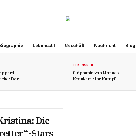
Biographie
Lebensstil
Geschäft
Nachricht
Blog
L
LEBENSSTIL
eppard
Stéphanie von Monaco
ache: Der
Krankheit: Ihr Kampf
 Tod des „A-
gegen HIV und ihre
ars
persönliche Mission
ristina: Die
retter“-Stars