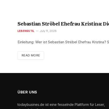
Sebastian Ströbel Ehefrau Kristina: Di
LEBENSSTIL
July 11, 2026
Einleitung: Wer ist Sebastian Ströbel Ehefrau Kristina?
READ MORE
ÜBER UNS
todaybusines.de ist eine fesselnde Plattform für Leser,