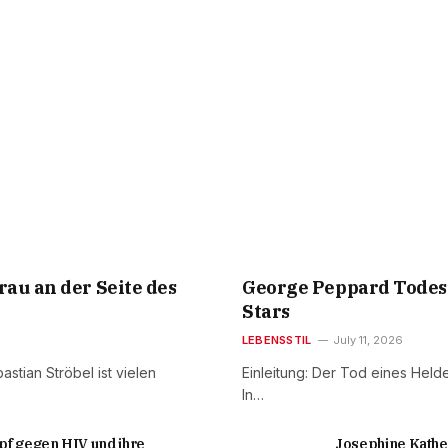
rau an der Seite des
George Peppard Todesu
Stars
LEBENSSTIL
July 11, 2026
astian Ströbel ist vielen
Einleitung: Der Tod eines Held
In…
pf gegen HIV und ihre
Josephine Kathe