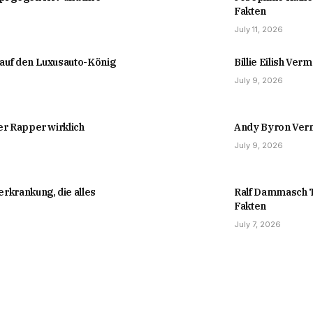
Fakten
July 11, 2026
auf den Luxusauto-König
Billie Eilish Ver
July 9, 2026
er Rapper wirklich
Andy Byron Verm
July 9, 2026
rkrankung, die alles
Ralf Dammasch T
Fakten
July 7, 2026