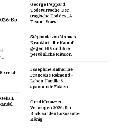
George Peppard
Todesursache: Der
tragische Tod des „A-
026: So
Team“-Stars
Stéphanie von Monaco
Krankheit: Ihr Kampf
gegen HIV und ihre
ish
persönliche Mission
er…
Josephine Katherine
So reich
Francoise Raimond –
Leben, Familie &
spannende Fakten
Gehalt,
Omid Mouazzen
kandal
Vermögen 2026: Ein
Blick auf den Luxusauto-
König